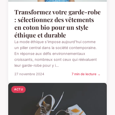
Transformez votre garde-robe
: sélectionnez des vêtements
en coton bio pour un style
éthique et durable
La mode éthique s'impose aujourd'hui comme
un pilier central dans la société contemporaine.
En réponse aux défis environnementaux
croissants, nombreux sont ceux qui réévaluent
leur garde-robe pour y i...
27 novembre 2024
7 min de lecture →
ACTU