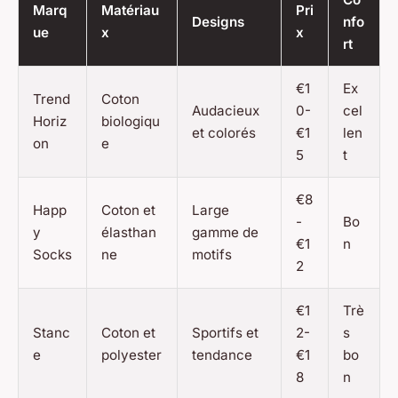
Marq
Matériau
Pri
Designs
nfo
ue
x
x
rt
€1
Ex
Trend
Coton
Audacieux
0-
cel
Horiz
biologiqu
et colorés
€1
len
on
e
5
t
€8
Happ
Coton et
Large
-
Bo
y
élasthan
gamme de
€1
n
Socks
ne
motifs
2
€1
Trè
Stanc
Coton et
Sportifs et
2-
s
e
polyester
tendance
€1
bo
8
n